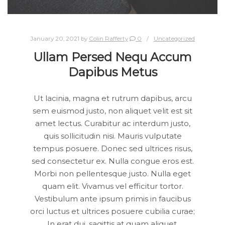
January 20, 2021
by
Colin Rafferty
0
Uncategorized
Ullam Persed Nequ Accum
Dapibus Metus
Ut lacinia, magna et rutrum dapibus, arcu
sem euismod justo, non aliquet velit est sit
amet lectus. Curabitur ac interdum justo,
quis sollicitudin nisi. Mauris vulputate
tempus posuere. Donec sed ultrices risus,
sed consectetur ex. Nulla congue eros est.
Morbi non pellentesque justo. Nulla eget
quam elit. Vivamus vel efficitur tortor.
Vestibulum ante ipsum primis in faucibus
orci luctus et ultrices posuere cubilia curae;
In erat dui, sagittis at quam aliquet,