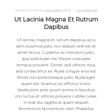
January 20, 2021
by
Colin Rafferty
0
Uncategorized
Ut Lacinia Magna Et Rutrum
Dapibus
Ut lacinia, magna et rutrum dapibus, arcu
sem euismod justo, non aliquet velit est sit
amet lectus. Curabitur ac interdum justo,
quis sollicitudin nisi. Mauris vulputate
tempus posuere. Donec sed ultrices risus,
sed consectetur ex. Nulla congue eros est.
Morbi non pellentesque justo. Nulla eget
quam elit. Vivamus vel efficitur tortor.
Vestibulum ante ipsum primis in faucibus
orci luctus et ultrices posuere cubilia curae;
In erat dui, sagittis at quam aliquet,
fermentum fermentum nibh. Phasellus