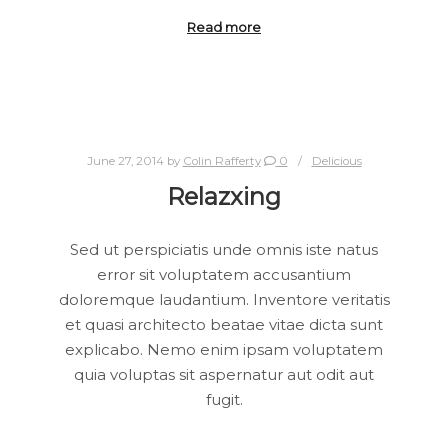
Read more
June 27, 2014
by
Colin Rafferty
0
Delicious
Relazxing
Sed ut perspiciatis unde omnis iste natus
error sit voluptatem accusantium
doloremque laudantium. Inventore veritatis
et quasi architecto beatae vitae dicta sunt
explicabo. Nemo enim ipsam voluptatem
quia voluptas sit aspernatur aut odit aut
fugit.