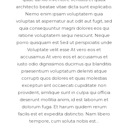
architecto beatae vitae dicta sunt explicabo.
Nemo enim ipsam voluptatem quia
voluptas sit aspernatur aut odit aut fugit, sed
quia consequuntur magni dolores eos qui
ratione voluptatem sequi nesciunt. Neque
porro quisquam est Sed ut perspiciatis unde
Voluptate velit esse At vero eos et
accusamus At vero eos et accusamus et
iusto odio dignissimos ducimus qui blanditiis
praesentium voluptatum deleniti atque
corrupti quos dolores et quas molestias
excepturi sint occaecati cupiditate non
provident, similique sunt in culpa qui officia
deserunt mollitia animi, id est laborum et
dolorum fuga. Et harum quidem rerum
facilis est et expedita distinctio. Nam libero
tempore, cum soluta nobis est…