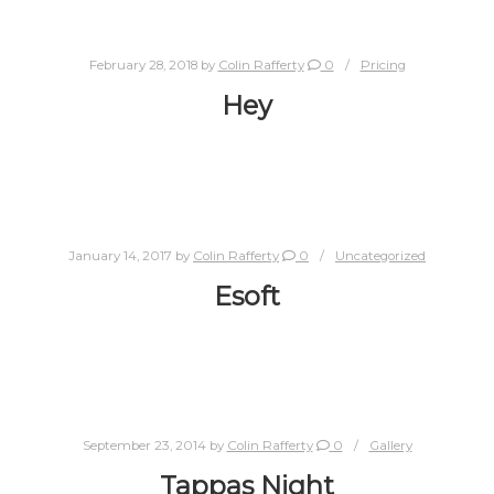
February 28, 2018
by
Colin Rafferty
0
Pricing
Hey
January 14, 2017
by
Colin Rafferty
0
Uncategorized
Esoft
September 23, 2014
by
Colin Rafferty
0
Gallery
Tappas Night