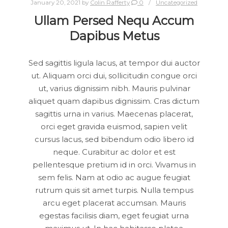
January 20, 2021
by
Colin Rafferty
0
Uncategorized
Ullam Persed Nequ Accum
Dapibus Metus
Sed sagittis ligula lacus, at tempor dui auctor
ut. Aliquam orci dui, sollicitudin congue orci
ut, varius dignissim nibh. Mauris pulvinar
aliquet quam dapibus dignissim. Cras dictum
sagittis urna in varius. Maecenas placerat,
orci eget gravida euismod, sapien velit
cursus lacus, sed bibendum odio libero id
neque. Curabitur ac dolor et est
pellentesque pretium id in orci. Vivamus in
sem felis. Nam at odio ac augue feugiat
rutrum quis sit amet turpis. Nulla tempus
arcu eget placerat accumsan. Mauris
egestas facilisis diam, eget feugiat urna