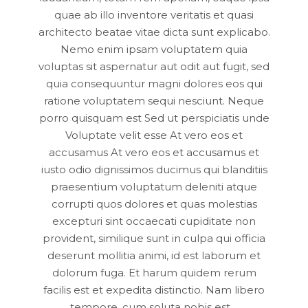
quae ab illo inventore veritatis et quasi
architecto beatae vitae dicta sunt explicabo.
Nemo enim ipsam voluptatem quia
voluptas sit aspernatur aut odit aut fugit, sed
quia consequuntur magni dolores eos qui
ratione voluptatem sequi nesciunt. Neque
porro quisquam est Sed ut perspiciatis unde
Voluptate velit esse At vero eos et
accusamus At vero eos et accusamus et
iusto odio dignissimos ducimus qui blanditiis
praesentium voluptatum deleniti atque
corrupti quos dolores et quas molestias
excepturi sint occaecati cupiditate non
provident, similique sunt in culpa qui officia
deserunt mollitia animi, id est laborum et
dolorum fuga. Et harum quidem rerum
facilis est et expedita distinctio. Nam libero
tempore, cum soluta nobis est…